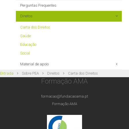
Perguntas Frequentes
Direitos
Carta dos Direitos
Saúde
Educação
Social
Material de apoio
Entrada
Sobre PEA
Direitos
Carta dos Direitos
Filmes
Formação AMA
Livros
formacao@fundacaoama.pt
Formação AMA