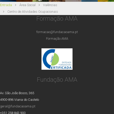
Atividades Recreativas
Entrada
Área Social
Valências
Colónia de Férias
Centro de Atividades Ocupacionais
Formação AMA
formacao@fundacaoama.pt
Formação AMA
Fundação AMA
Av. São João Bosco, 365
4900-896 Viana do Castelo
geral@fundacaoama.pt
+351 258 843 900