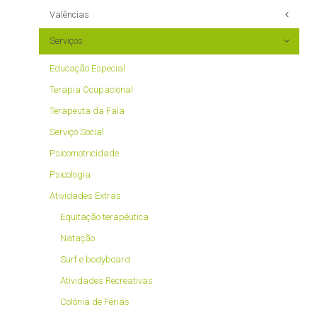
Valências
Serviços
Apoios dos 0 aos 6 anos
A partir dos 7 anos
Educação Especial
Centro de Atividades Ocupacionais
Terapia Ocupacional
À Família
Terapeuta da Fala
Serviço Social
Psicomotricidade
Psicologia
Atividades Extras
Equitação terapêutica
Natação
Surf e bodyboard
Atividades Recreativas
Colónia de Férias