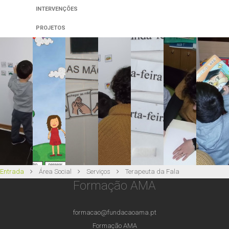
INTERVENÇÕES
PROJETOS
Entrada
Área Social
Serviços
Terapeuta da Fala
Formação AMA
formacao@fundacaoama.pt
Formação AMA