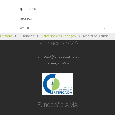
Equipa Ama
Parceiros
Eventos
Entrada
Fundação
Estatutos da Fundação
Relatórios Anuais
Aniversário da Fundação AMA - 18 de junho de 2022
Formação AMA
Caminhada Dia Mundial Consciencialização Autismo - 2 de
abril de 2022
formacao@fundacaoama.pt
Formação AMA
Fundação AMA