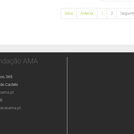
Início
Anterior
1
2
Seguint
ndação AMA
co, 365
do Castelo
oama.pt
00
dacaoama.pt