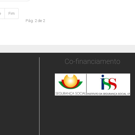
e
Fim
Pág. 2 de 2
Co-financiamento