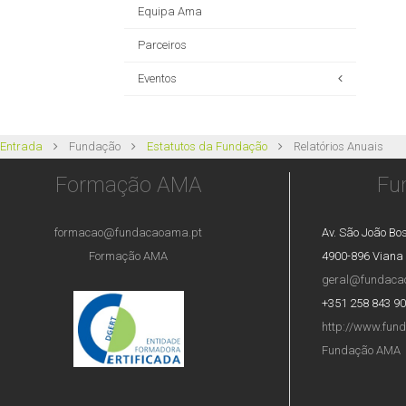
Equipa Ama
Parceiros
Eventos
Aniversário da Fundação AMA - 18 de
junho de 2022
Entrada
Fundação
Estatutos da Fundação
Relatórios Anuais
Caminhada Dia Mundial
Formação AMA
Fu
Consciencialização Autismo - 2 de abril de
2022
formacao@fundacaoama.pt
Av. São João Bos
Formação AMA
4900-896 Viana 
geral@fundaca
+351 258 843 9
http://www.fun
Fundação AMA